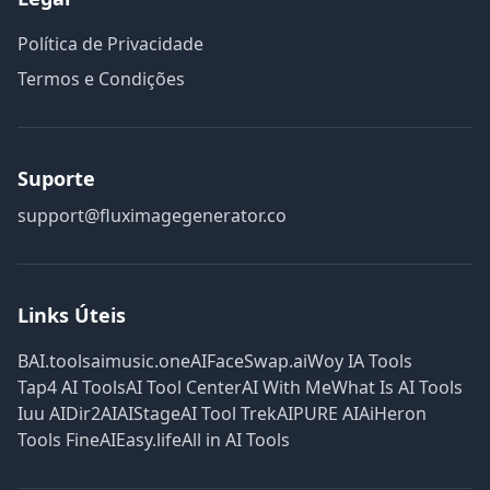
Política de Privacidade
Termos e Condições
Suporte
support@fluximagegenerator.co
Links Úteis
BAI.tools
aimusic.one
AIFaceSwap.ai
Woy IA Tools
Tap4 AI Tools
AI Tool Center
AI With Me
What Is AI Tools
Iuu AI
Dir2AI
AIStage
AI Tool Trek
AIPURE AI
AiHeron
Tools Fine
AIEasy.life
All in AI Tools