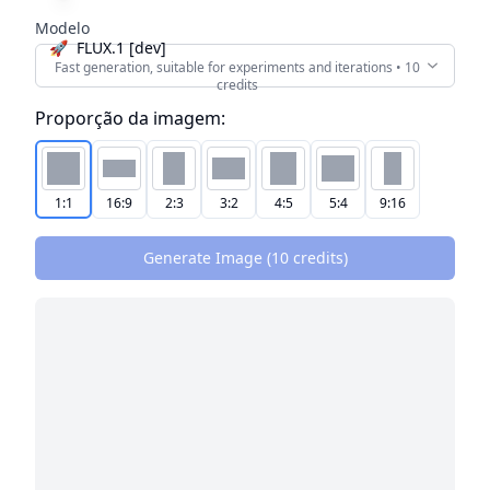
Modelo
🚀
FLUX.1 [dev]
Fast generation, suitable for experiments and iterations
•
10
credit
s
Proporção da imagem:
1:1
16:9
2:3
3:2
4:5
5:4
9:16
Generate Image (
10
credit
s
)