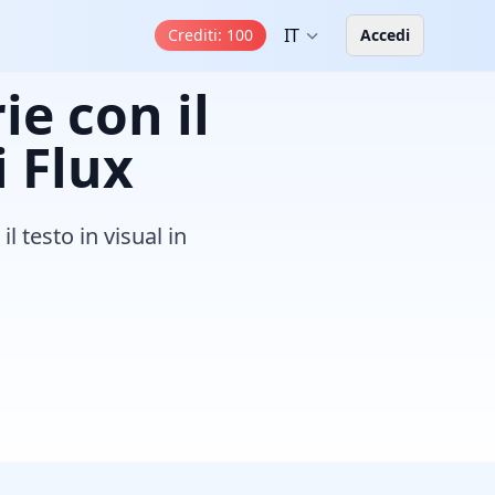
IT
Crediti
:
100
Accedi
e con il
 Flux
l testo in visual in