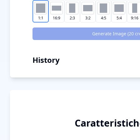
1:1
16:9
2:3
3:2
4:5
5:4
9:16
Generate Image (
20
cr
History
Caratteristich