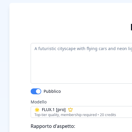
Pubblico
Modello
🌟
FLUX.1 [pro]
Top-tier quality, membership required
•
20
credit
s
Rapporto d'aspetto: