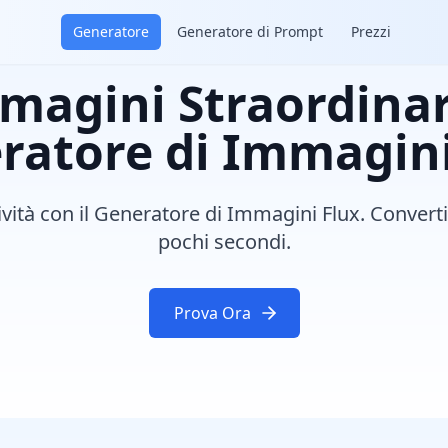
Generatore
Generatore di Prompt
Prezzi
magini Straordinari
ratore di Immagini
ività con il Generatore di Immagini Flux. Converti i
pochi secondi.
Prova Ora