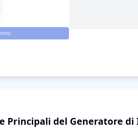
edit
s
)
e Principali del Generatore d