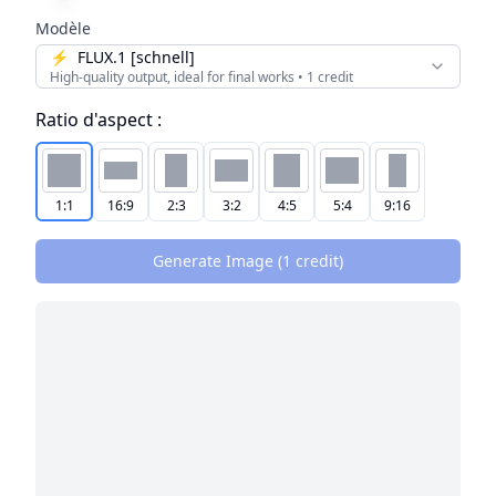
Modèle
⚡
FLUX.1 [schnell]
High-quality output, ideal for final works
•
1
credit
Ratio d'aspect :
1:1
16:9
2:3
3:2
4:5
5:4
9:16
Generate Image (
1
credit
)