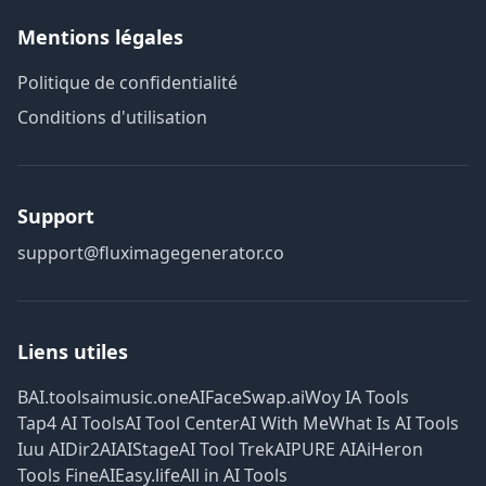
Mentions légales
Politique de confidentialité
Conditions d'utilisation
Support
support@fluximagegenerator.co
Liens utiles
BAI.tools
aimusic.one
AIFaceSwap.ai
Woy IA Tools
Tap4 AI Tools
AI Tool Center
AI With Me
What Is AI Tools
Iuu AI
Dir2AI
AIStage
AI Tool Trek
AIPURE AI
AiHeron
Tools Fine
AIEasy.life
All in AI Tools