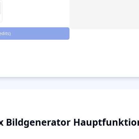
edit
s
)
x Bildgenerator Hauptfunkti