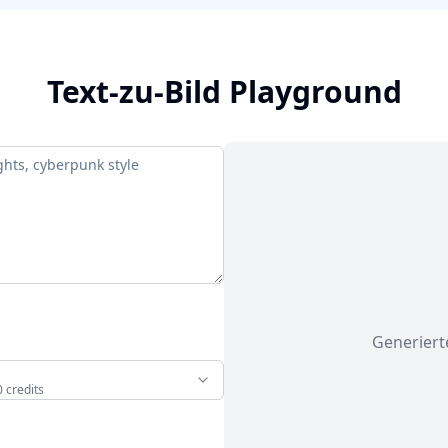
Text-zu-Bild Playground
Generierte
0
credit
s