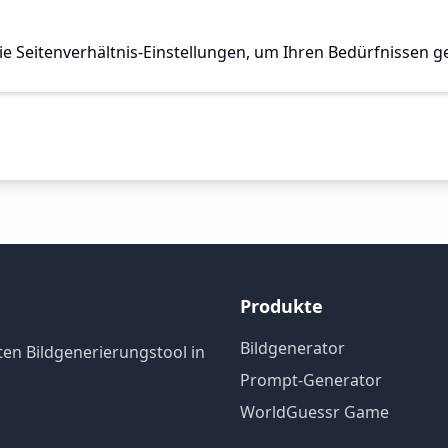
ie Seitenverhältnis-Einstellungen, um Ihren Bedürfnissen 
Produkte
Bildgenerator
ten Bildgenerierungstool in
Prompt-Generator
WorldGuessr Game