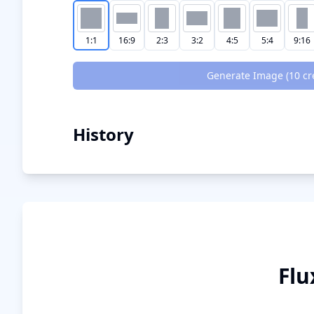
1:1
16:9
2:3
3:2
4:5
5:4
9:16
Generate Image (
10
cr
History
Flu