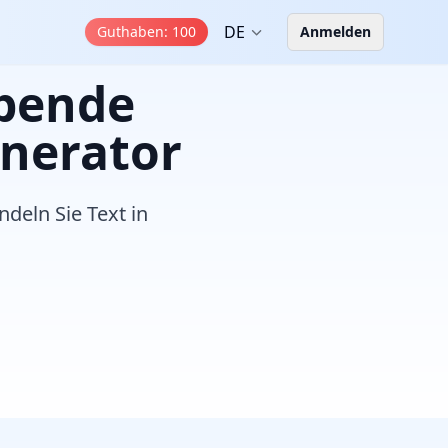
DE
Guthaben
:
100
Anmelden
ubende
enerator
ndeln Sie Text in